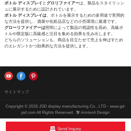
ボトル ディスプレイ
と
グロリファイアー
は、製品をスタイリッシ
トラン、プロモーションイベン
ュに展示するために設計されています。
トなどに最適です。
ボトル ディスプレイは
、ボトルを展示するための多用途で実用的
な方法を提供し、酒屋や化粧品店などの小売環境に最適です。
グローリファイアーは
照明によって製品の視認性を高め、高級ボ
トルや限定版に高級感と注目を集める効果を生み出します。
どちらのソリューションも、商品を目立たせて売上を伸ばすため
のエレガントかつ効果的な方法を提供します。
サイトマップ
Copyright © 2026 JSD display manufacturing Co., LTD - www.gd-
jsd.com All Rights Reserved.
Design
Send Inquiry