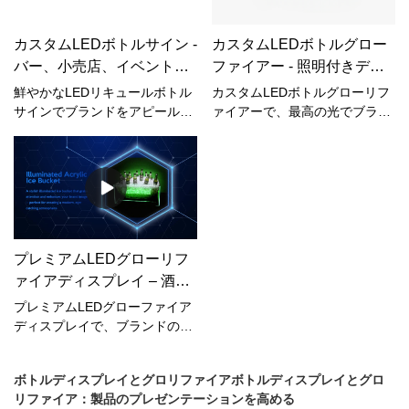
カスタムLEDボトルサイン -
カスタムLEDボトルグロー
バー、小売店、イベント向
ファイアー - 照明付きディ
けの照明付きディスプレイ
スプレイでブランドをアピ
鮮やかなLEDリキュールボトル
カスタムLEDボトルグローリフ
ール
サインでブランドをアピール。
ァイアーで、最高の光でブラン
バー、イベント、小売店のディ
ドをアピールしましょう。最高
スプレイに最適です。カスタマ
の視覚効果を実現するよう設計
イズ可能な照明、ロゴのブラン
されたこの製品は、鮮やかな照
ディング、そしてオプションの
明とカスタマイズ可能なデザイ
充電式電源を備えたこの目を引
ンを特徴としており、バー、イ
くサインは、昼夜を問わずボト
ベント、プロモーションディス
ルを際立たせます。
プレイに最適です。
プレミアムLEDグローリフ
ァイアディスプレイ – 酒
類・飲料向けの目を引く照
プレミアムLEDグローファイア
明
ディスプレイで、ブランドの認
知度を高めましょう。鮮やかな
照明で酒類や飲料ボトルを美し
ボトルディスプレイとグロリファイア
ボトルディスプレイとグロ
く演出するこのディスプレイ
リファイア：製品のプレゼンテーションを高める
は、バー、ナイトクラブ、レス