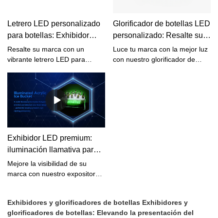
Letrero LED personalizado
Glorificador de botellas LED
para botellas: Exhibidor
personalizado: Resalte su
iluminado para bares,
marca con una pantalla
Resalte su marca con un
Luce tu marca con la mejor luz
comercios y eventos
iluminada
vibrante letrero LED para
con nuestro glorificador de
botellas de licor, perfecto para
botellas LED personalizado.
bares, eventos o tiendas. Con
Diseñado para un máximo
iluminación personalizable,
impacto visual, cuenta con una
logotipo y batería recargable
iluminación brillante y un
opcional, este llamativo letrero
diseño personalizable, perfecto
está diseñado para que su
para bares, eventos y
botella destaque de día y de
expositores promocionales.
Exhibidor LED premium:
noche.
iluminación llamativa para
licores y bebidas
Mejore la visibilidad de su
marca con nuestro expositor
LED Glorifier Premium.
Diseñado para exhibir botellas
Exhibidores y glorificadores de botellas
Exhibidores y
de licores y bebidas con una
glorificadores de botellas: Elevando la presentación del
iluminación vibrante, este