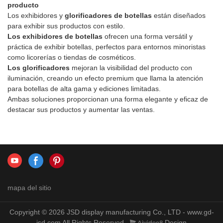
producto
atractivo expositor es perfecto
Los exhibidores y
glorificadores
de botellas
están diseñados
para bares, discotecas,
para exhibir sus productos con estilo.
restaurantes y eventos
Los exhibidores de botellas
ofrecen una forma versátil y
promocionales.
práctica de exhibir botellas, perfectos para entornos minoristas
como licorerías o tiendas de cosméticos.
Los glorificadores
mejoran la visibilidad del producto con
iluminación, creando un efecto premium que llama la atención
para botellas de alta gama y ediciones limitadas.
Ambas soluciones proporcionan una forma elegante y eficaz de
destacar sus productos y aumentar las ventas.
mapa del sitio
Copyright © 2026 JSD display manufacturing Co., LTD - www.gd-
jsd.com All Rights Reserved.
Design