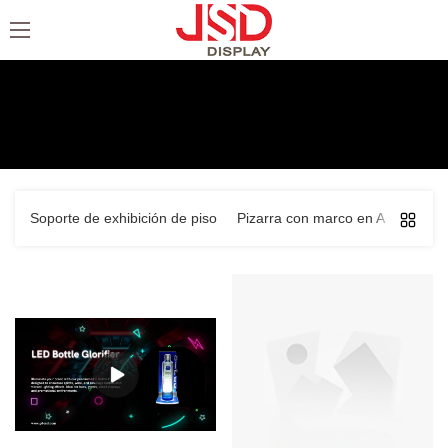
Exhibidor y glorificador de botellas
Hogar
>
productos
>
Exhibidor y glorificador de botellas
Soporte de exhibición de piso
Pizarra con marco en A
Titula