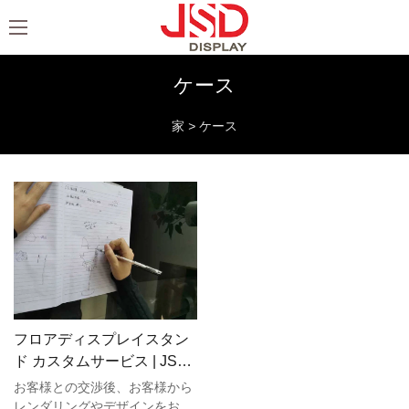
ケース
家
>
ケース
フロアディスプレイスタン
ド カスタムサービス | JSD
表示
お客様との交渉後、お客様から
レンダリングやデザインをお送