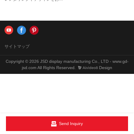
りいただいた際には、プロのエ
ンジニアが常駐しており、お客
様のデザインやレンダリングに
近い商品を開発いたします。
サイトマップ
Copyright © 2026 JSD display manufacturing Co., LTD - www.gd-
jsd.com All Rights Reserved.
Design
Send Inquiry