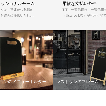
ェッショナルチーム
柔軟な支払い条件
ームは、迅速かつ包括的
T/T、一覧信用状、一覧信用
スを確実に提供いたしま
（Usance L/C）が利用可能
トランのメニューホルダー
レストランのフレーム