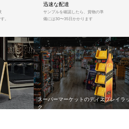
迅速な配達
状
サンプルを確認したら、貨物の準
です。
備には30〜35日かかります
スーパーマーケットのディスプレイラ
ク