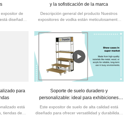
es
y la sofisticación de la marca
 expositor de
Descripción general del producto Nuestros
 está diseñado
expositores de vodka están meticulosamente
modidad. Los
diseñados para realzar la visibilidad de la marca
fácilmente para
y realzar la presentación del producto.
y disposiciones
Fabricados con materiales de primera calidad y
a presentación
estructuras innovadoras, combinan durabilidad
uetas de precio
con una estética moderna. Cada expositor está
e permite
diseñado para capturar la audacia y la refinada
s de precios sin
elegancia del vodka, lo que lo hace ideal para
ios que buscan
tiendas, bares y eventos promocionales. Con
ante, moderna y
características personalizables y diseños
llamativos, nuestros expositores de vodka
ayudan a que su marca destaque y a crear una
alizado para
Soporte de suelo duradero y
experiencia memorable para el cliente.
endas
personalizable: ideal para exhibiciones
minoristas y promociones de productos
onalizado está
Este expositor de suelo de alta calidad está
, tiendas de
diseñado para ofrecer versatilidad y durabilidad,
stas. Fabricado
lo que lo convierte en la solución perfecta para
ce un soporte
entornos minoristas y promociones de productos.