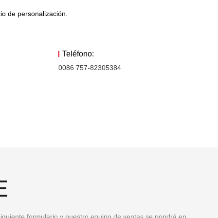
io de personalización.
Teléfono:
0086 757-82305384
E
iguiente formulario y nuestro equipo de ventas se pondrá en