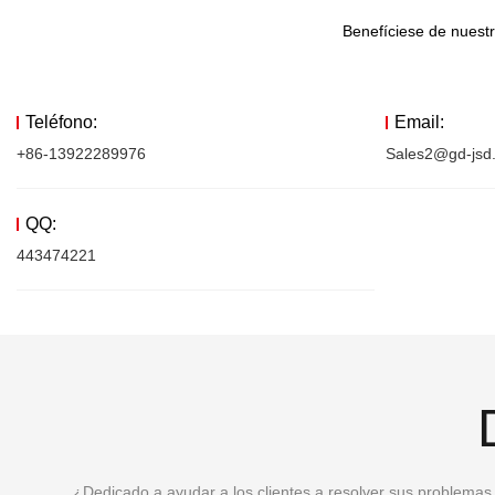
Benefíciese de nuestr
Teléfono:
Email:
+86-13922289976
Sales2@gd-jsd
QQ:
443474221
¿Dedicado a ayudar a los clientes a resolver sus problemas