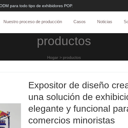
 ODM para todo tipo de exhibidores POP.
Nuestro proceso de producción
Casos
Noticias
So
productos
Hogar
>
productos
Expositor de diseño crea
una solución de exhibici
elegante y funcional par
comercios minoristas