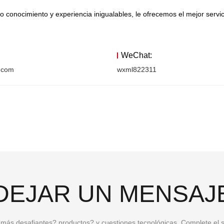
o conocimiento y experiencia inigualables, le ofrecemos el mejor servic
WeChat:
.com
wxml822311
DEJAR UN MENSAJ
 más desafiantes? productos? y cuestiones tecnológicas. Complete el s