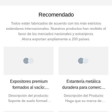
Recomendado
Todos están fabricados de acuerdo con los más estrictos
estándares internacionales. Nuestros productos han recibido el
favor de los mercados nacionales y extranjeros.
Ahora exportan ampliamente a 200 países.
Expositores premium
Estantería metálica
formados al vacío:
duradera para comercio
mejore sus promociones
minorista: maximiza la
Descripción del producto:
Descripción del Producto
en la tienda
eficiencia de exhibición y
Soporte de suelo formado
Haga que su marca de
almacenamiento
al vacío Nuestros
vodka destaque con
expositores de suelo
nuestro expositor metálico