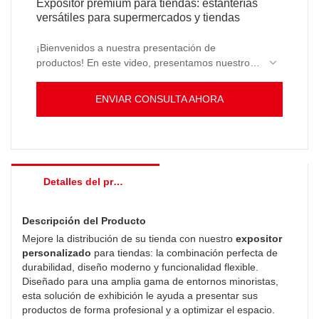
Expositor premium para tiendas: estanterías
versátiles para supermercados y tiendas
¡Bienvenidos a nuestra presentación de
productos! En este video, presentamos nuestro
expositor premium para tiendas
, diseñado
para realzar la presentación de su tienda,
ENVIAR CONSULTA AHORA
optimizando el espacio y la accesibilidad.
Nuestros expositores están fabricados con
materiales de alta calidad, como
metal, madera
y
acrílico resistentes,
lo que garantiza una larga
vida útil y una apariencia elegante. Con tamaños
Detalles del producto
personalizables y estantes ajustables, este
expositor es perfecto para cualquier entorno
minorista, desde supermercados hasta boutiques
Descripción del Producto
e incluso farmacias.
Mejore la distribución de su tienda con nuestro
expositor
personalizado
para tiendas: la combinación perfecta de
durabilidad, diseño moderno y funcionalidad flexible.
Diseñado para una amplia gama de entornos minoristas,
esta solución de exhibición le ayuda a presentar sus
productos de forma profesional y a optimizar el espacio.