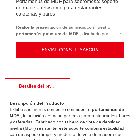
Portamenús de MDF para sobremesa: soporte
de madera resistente para restaurantes,
cafeterías y bares
Realce la presentación de su mesa con nuestro
portamenús premium de MDF
, diseñado para
restaurantes, cafeterías y bares. Fabricado con
tablero de fibra de densidad media de alta
ENVIAR CONSULTA AHORA
calidad, este portamenús ofrece una forma
resistente y elegante de exhibir menús, tarjetas
promocionales u ofertas especiales. Su acabado
liso en madera añade un toque de calidez y
sofisticación a cualquier comedor. Ideal para el
Detalles del producto
uso diario, es duradero y fácil de limpiar, lo que lo
convierte en una opción práctica para entornos
de hostelería con alta afluencia de público.
Descripción del Producto
Exhiba sus menús con estilo con nuestro
portamenús de
MDF
, la solución de mesa perfecta para restaurantes, bares
y cafeterías. Fabricado con tablero de fibra de densidad
media (MDF) resistente, este soporte combina estabilidad
con un aspecto limpio y moderno de veta de madera que