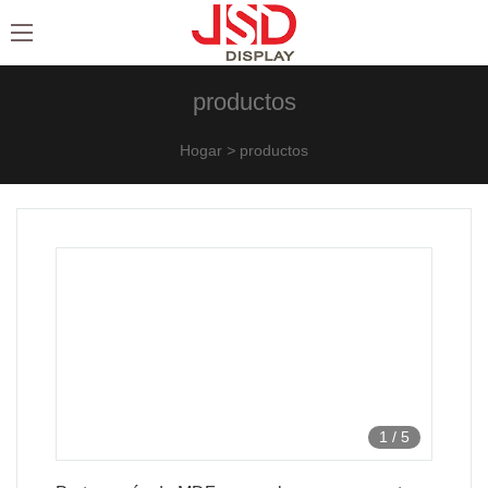
productos
Hogar
>
productos
1
/
5