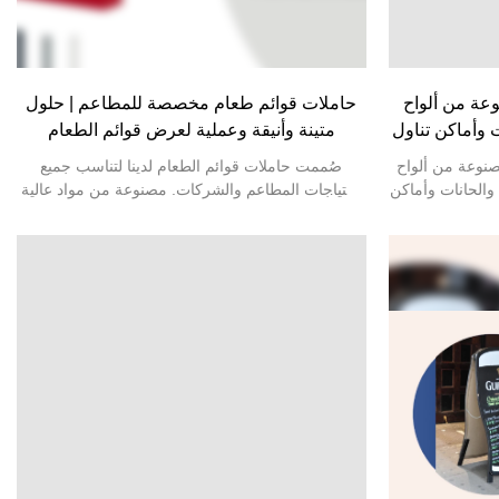
من ألواح MDF
حاملات قوائم طعام مخصصة للمطاعم | حلول
 وأماكن تناول
متينة وأنيقة وعملية لعرض قوائم الطعام
وعة من ألواح MDF
صُممت حاملات قوائم الطعام لدينا لتناسب جميع
ق والحانات وأماكن
احتياجات المطاعم والشركات. مصنوعة من مواد عالية
ألواح MDF عالية الجودة،
الجودة كالمعدن والخشب والأكريليك، وتتميز هذه
لحجم واللون
الحوامل بالمتانة والأناقة. متوفرة بأحجام وأنماط
ك. مثالية لعرض
متنوعة، ويمكن تصميم كل حامل حسب احتياجاتك، مما
جمع هذه الحوامل
يضمن ملاءمة مثالية لمساحتك. سواء كنت ترغب في
 يجعلها مثالية
تصميم عصري أنيق أو مظهر كلاسيكي، توفر حاملات
قوائم الطعام لدينا الحل الأمثل لعرض قائمتك بطريقة
أنيقة وعملية.