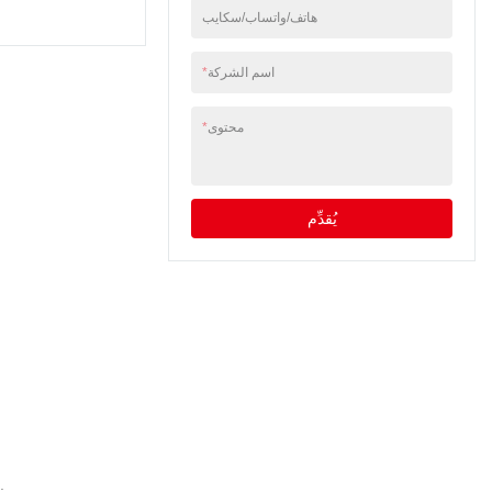
إنشاء الحل الأمثل لتلبية
هاتف/واتساب/سكايب
متطلباتك. قم بتعزيز رؤية
العلامة التجارية ودفع
مشاركة العملاء باستخدام
اسم الشركة
*
حوامل الأرضية المفرغة
من الهواء والتي تتميز
محتوى
*
بتصميمها الجذاب -
والمصممة لإحداث انطباع
دائم.
يُقدِّم
استفد من معرفتنا وخبرتنا التي لا مثيل لها، فنحن نقدم لك أفضل خد