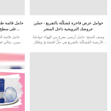
حوامل عرض فاخرة مُشكّلة بالتفريغ - حسّن
حامل قائمة طع
عروضك الترويجية داخل المتجر
على سطح ا
وصف المنتج: حامل أرضي مفرغ من الهواء حواملنا
حامل قائمة ال
الأرضية المُشكّلة بالتفريغ هي حلٌّ اقتصاديّ وفعّال
ومتين، مثالي لع
بصريًا للإعلانات داخل المتاجر وترويج المنتجات. صُمّمت
واللافتات في ال
وحدات العرض خفيفة الوزن هذه لتكون متينة وسهلة
والفعاليات. مصن
التركيب، وهي مصنوعة باستخدام تقنيات التشكيل
للخدش، ويوفر شفا
الحراري عالية الجودة، مما يضمن مظهرًا أنيقًا ودعمًا
احترافيًا. تضمن
هيكليًا قويًا. يمكن تخصيص كل حامل من حيث الشكل
مستوٍ، بينما يسم
والحجم واللون، ليعكس هوية علامتك التجارية وأهدافك
بتغيير المحتوى ب
التسويقية. تتيح الألواح المُشكّلة بالتفريغ ميزات تصميم
ديناميكية ثلاثية الأبعاد، مما يجعل منتجك مميزًا في
بيئات البيع بالتجزئة ذات الحركة المرورية العالية. مثالي
للحملات الموسمية، أو إطلاق المنتجات الجديدة، أو
العروض الدائمة للعلامات التجارية. سواء كنت بحاجة
إلى وحدة مدمجة للترويج على سطح العمل أو عرض
أرضي كامل الارتفاع مع أرفف أو حاملات كتيبات، يمكننا