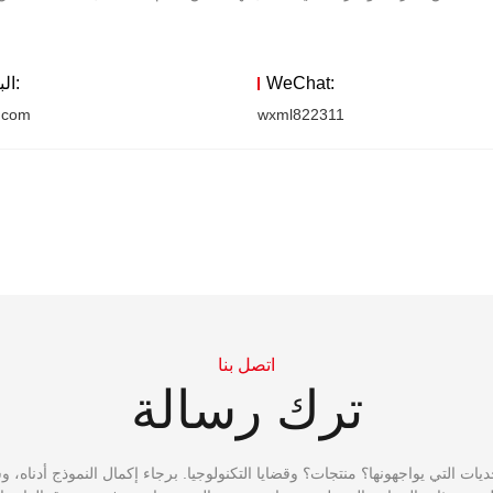
WeChat:
البريد الإلكتروني:
.com
wxml822311
اتصل بنا
ترك رسالة