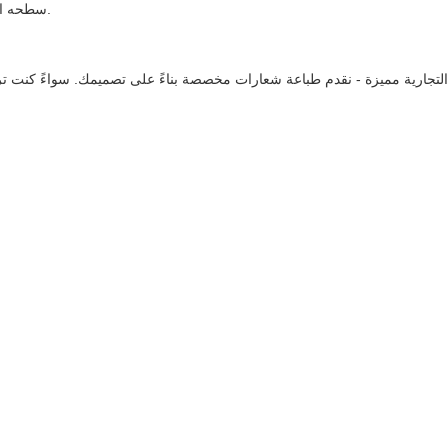
سطحه الأملس وبنيته الصلبة أداءً يدوم طويلاً، حتى في بيئات المطاعم المزدحمة.
لتجارية مميزة - نقدم طباعة شعارات مخصصة بناءً على تصميمك. سواءً كنت ت