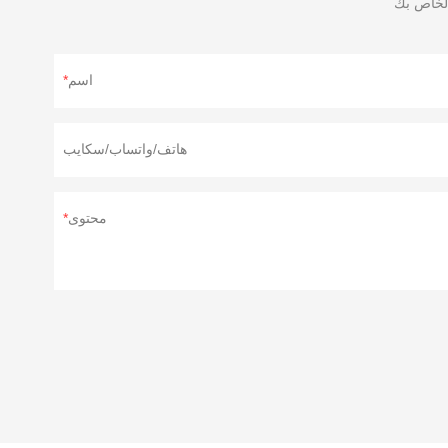
اسم
هاتف/واتساب/سكايب
محتوى