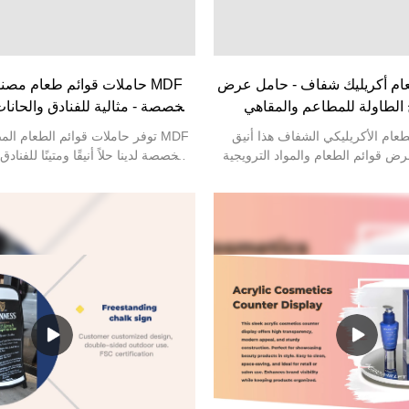
ام أكريليك شفاف - حامل عرض
حاملات قوائم طعام مصنوعة 
لطاولة للمطاعم والمقاهي
مخصصة - مثالية للفنادق والحانات
والفعاليات
الطعام
طعام الأكريليكي الشفاف هذا أنيق
توفر حاملات قوائم الطعام المصن
رض قوائم الطعام والمواد الترويجية
المخصصة لدينا حلاً أنيقًا ومتينًا للفناد
مطاعم والمقاهي والحانات والفنادق
تناول الطعام . مصنوعة من 
وع من أكريليك عالي الجودة ومقاوم
ويمكن تخصيصها بالكامل من حيث ا
فية ممتازة لسهولة القراءة ومظهرًا
والعلامة التجارية لتتناسب مع ديكور
 قاعدته المستقرة ثباته على أي سطح
قوائم الطعام أو المواد الترويجية، ت
ح تصميمه السهل من الأعلى أو الجانب
بين العملية والمظهر الاحترافي، مما
سرعة. مثالي للشاشات أحادية الجانب
للاستخدام اليومي في أماكن الضيافة المزدحمة.
ومزدوجة الجانب.