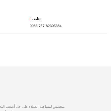
هاتف:
0086 757-82305384
مخصص لمساعدة العملاء على حل أصعب التحديات التي يواجهونها؟ منتجات؟ وقضايا التكنولوجيا. برجاء إكمال النموذج أدناه، وسيقوم فريق المبيعات لدينا بالتواصل معك قريبًا.