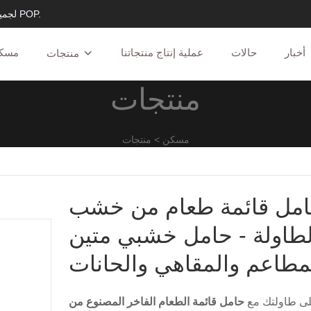
يوفر مورد حامل العرض JSD خدمات OEM و ODM لجميع أنواع شاشات العرض POP.​​​​​​​
أخبار
حالات
عملية إنتاج منتجاتنا
مسك
منتجات
منتجات
مسكن
>
منتجات
مل قائمة طعام من خشب MDF
طاولة - حامل خشبي متين
مطاعم والمقاهي والحانات
لى طاولتك مع
حامل قائمة الطعام الفاخر المصنوع من