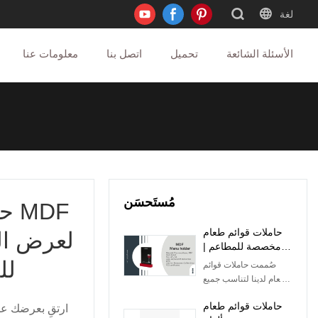
لغة
الأسئلة الشائعة
تحميل
اتصل بنا
معلومات عنا
مُستَحسَن
حا
حاملات قوائم طعام
لعرض ال
مخصصة للمطاعم |
حلول متينة وأنيقة
لل
صُممت حاملات قوائم
وعملية لعرض قوائم
الطعام لدينا لتناسب جميع
الطعام
احتياجات المطاعم
حاملات قوائم طعام
والشركات. مصنوعة من
ارتقِ بعرضك ع