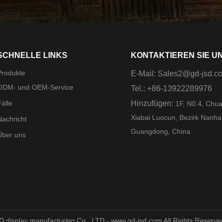
SCHNELLE LINKS
KONTAKTIEREN SIE U
Produkte
E-Mail:
Sales2@gd-jsd.c
ODM- und OEM-Service
Tel.: +86-13922289976
älle
Hinzufügen:
1F, N0.4, Chu
Xiabai Luocun, Bezirk Nanha
Nachricht
Guangdong, China
Über uns
D display manufacturing Co., LTD - www.gd-jsd.com All Rights Reserv