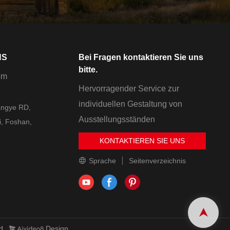
NS
Bei Fragen kontaktieren Sie uns
bitte.
om
Hervorragender Service zur
individuellen Gestaltung von
angye RD,
Ausstellungsständen
i, Foshan,
KONTAKTIEREN SIE UNS
Sprache
Seitenverzeichnis
ed.
Design