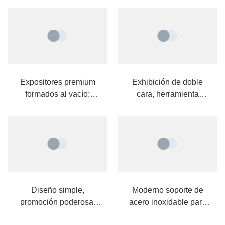
Expositores premium
Exhibición de doble
formados al vacío:
cara, herramienta
mejore sus promociones
llamativa: ¡atraiga
en la tienda
fácilmente la atención
con una pizarra de metal
con forma de A!
Diseño simple,
Moderno soporte de
promoción poderosa:
acero inoxidable para
¡ideal para cafés,
exhibir auriculares